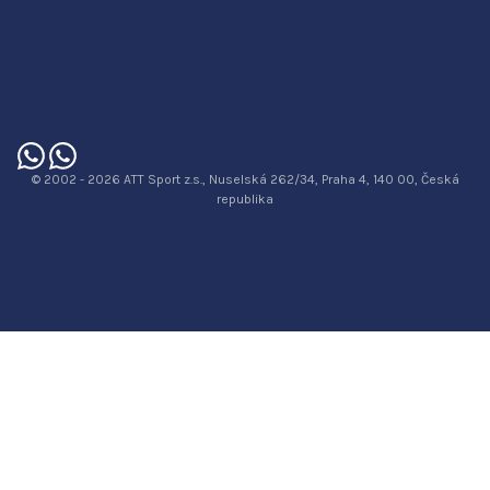
© 2002 - 2026 ATT Sport z.s., Nuselská 262/34, Praha 4, 140 00, Česká
republika