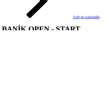
Zpět do kalendáře
BANÍK OPEN - START
Výsledky
turnaje
Datum
Areál
Kategorie
Turnaj již proběhl nebo je uzavřen z jiného důvodu.