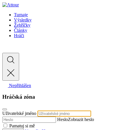
Turnaje
Výsledky
Žebříčky
Články
Hráči
Nepřihlášen
Hráčská zóna
Uživatelské jméno
Heslo
Zobrazit heslo
Pamatuj si mě