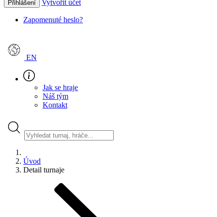
Vytvořit účet
Přihlášení
Zapomenuté heslo?
EN
Jak se hraje
Náš tým
Kontakt
Úvod
Detail turnaje