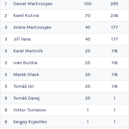
1
Daniel
Martirosyan
100
295
2
Karel
Kutina
70
236
3
Andre
Martirosyan
45
177
3
Jiří
Vana
45
177
5
Karel
Martiník
25
118
5
Ivan
Buldra
25
118
5
Marek
Dlask
25
118
5
Tomáš
Ibl
25
118
9
Tomáš
Danaj
25
1
9
Viktor
Tumanov
1
1
9
Sergey
Kiyashko
1
1