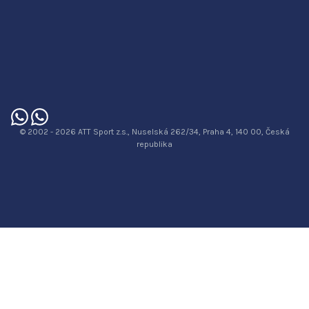
© 2002 - 2026 ATT Sport z.s., Nuselská 262/34, Praha 4, 140 00, Česká
republika