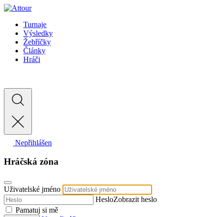
Turnaje
Výsledky
Žebříčky
Články
Hráči
Nepřihlášen
Hráčská zóna
Uživatelské jméno
Heslo
Zobrazit heslo
Pamatuj si mě