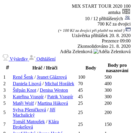
MIX START TOUR 2020
100
antuka
10 / 12 přihlášených
700 Kč za dvojici
(+ 100 Kč za dvojici při platbě na místě )
Uzávěrka přihlášek
20. 8. 2020
Prezence
09:00
Zkonsolidováno
21. 8. 2020
Adéla Zelenková
Výsledky
Odhlášení
Body pro
Hráč / Hráči
Body
nasazování
1
René
Šenk
/
Jeanet
Glázrová
100
500
2
Daniela
Lisová
/
Michal
Horálek
70
400
3
Štěpán
Knot
/
Denisa
Weston
45
300
3
Kateřina
Vraspír
/
Patrik
Vraspír
45
300
5
Matěj
Wolf
/
Martina
Háková
25
200
Sylva
Pšeničková
/
Jiří
5
25
200
Machalický
Tomáš
Matoušek
/
Klára
7
25
150
Brokešová