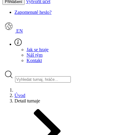
Vytvořit účet
Přihlášení
Zapomenuté heslo?
EN
Jak se hraje
Náš tým
Kontakt
Úvod
Detail turnaje