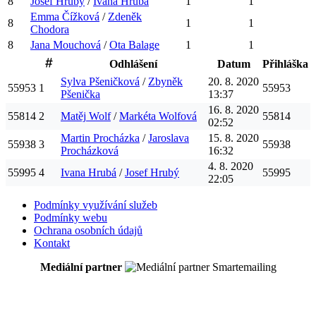
8
Josef
Hrubý
/
Ivana
Hrubá
1
1
Emma
Čížková
/
Zdeněk
8
1
1
Chodora
8
Jana
Mouchová
/
Ota
Balage
1
1
Odhlášení
Datum
Přihláška
Sylva
Pšeničková
/
Zbyněk
20. 8. 2020
55953
1
55953
Pšenička
13:37
16. 8. 2020
55814
2
Matěj
Wolf
/
Markéta
Wolfová
55814
02:52
Martin
Procházka
/
Jaroslava
15. 8. 2020
55938
3
55938
Procházková
16:32
4. 8. 2020
55995
4
Ivana
Hrubá
/
Josef
Hrubý
55995
22:05
Podmínky využívání služeb
Podmínky webu
Ochrana osobních údajů
Kontakt
Mediální partner