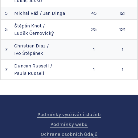
Lukáš
Jusko
5
Michal
Ráž
/
Jan
Dinga
45
121
Štěpán
Knot
/
5
25
121
Luděk
Černovický
Christian
Diaz
/
7
1
1
Ivo
Štěpánek
Duncan
Russell
/
7
1
1
Paula
Russell
Podmínky využívání služeb
Podmínky webu
Ochrana osobních údajů