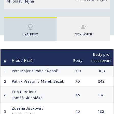
Miloslav Hejna
VÝSLEDKY
ODHLÁŠENÍ
Body pro
Hráč / Hráči
Body
nasazování
1
Petr
Majer
/
Radek
Řehoř
100
303
2
Patrik
Vraspír
/
Marek
Bezák
70
242
Eric
Bordier
/
3
45
182
Tomáš
Sklenička
Zuzana
Jusková
/
3
45
182