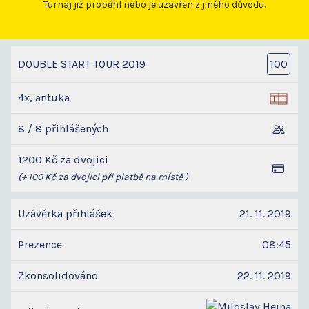
Turnaj již proběhl nebo je uzavřen z jiného důvodu.
DOUBLE START TOUR 2019
100
4x, antuka
8 / 8 přihlášených
1200 Kč za dvojici
(+ 100 Kč za dvojici při platbě na místě )
Uzávěrka přihlášek
21. 11. 2019
Prezence
08:45
Zkonsolidováno
22. 11. 2019