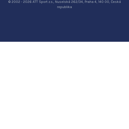
© 2002 - 2026 ATT Sport z.s., Nuselská 262/34, Praha 4, 140 00, Česká
republika