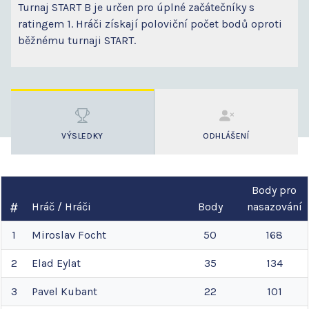
Turnaj START B je určen pro úplné začátečníky s
ratingem 1. Hráči získají poloviční počet bodů oproti
běžnému turnaji START.
VÝSLEDKY
ODHLÁŠENÍ
Body pro
Hráč / Hráči
Body
nasazování
1
Miroslav
Focht
50
168
2
Elad
Eylat
35
134
3
Pavel
Kubant
22
101