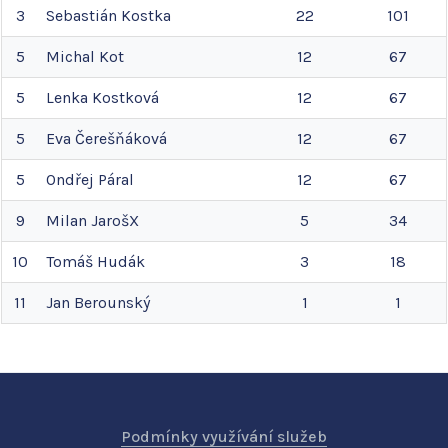
3
Sebastián
Kostka
22
101
5
Michal
Kot
12
67
5
Lenka
Kostková
12
67
5
Eva
Čerešňáková
12
67
5
Ondřej
Páral
12
67
9
Milan
JarošX
5
34
10
Tomáš
Hudák
3
18
11
Jan
Berounský
1
1
Podmínky využívání služeb