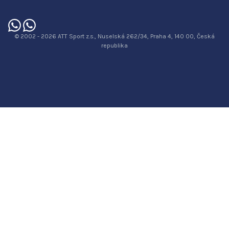
© 2002 - 2026 ATT Sport z.s., Nuselská 262/34, Praha 4, 140 00, Česká
republika