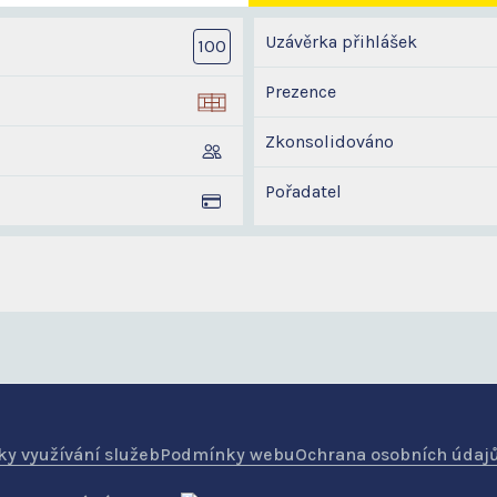
Uzávěrka přihlášek
100
Prezence
Zkonsolidováno
Pořadatel
y využívání služeb
Podmínky webu
Ochrana osobních údaj