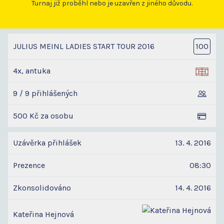
Turnaj již proběhl nebo je uzavřen z jiného důvodu.
JULIUS MEINL LADIES START TOUR 2016
100
4x, antuka
9 / 9 přihlášených
500 Kč za osobu
Uzávěrka přihlášek
13. 4. 2016
Prezence
08:30
Zkonsolidováno
14. 4. 2016
Kateřina Hejnová