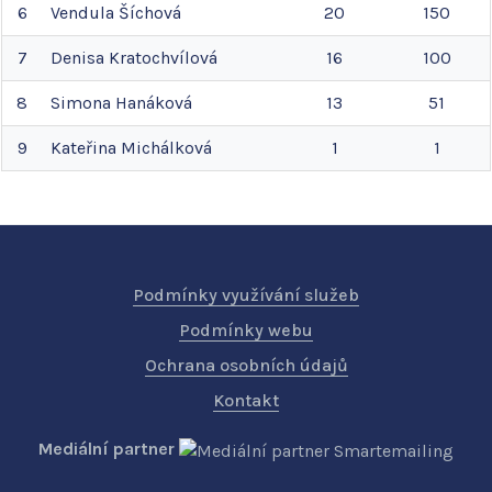
6
Vendula
Šíchová
20
150
7
Denisa
Kratochvílová
16
100
8
Simona
Hanáková
13
51
9
Kateřina
Michálková
1
1
Podmínky využívání služeb
Podmínky webu
Ochrana osobních údajů
Kontakt
Mediální partner