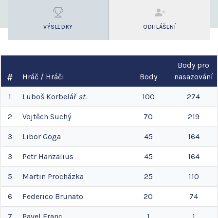
VÝSLEDKY
ODHLÁŠENÍ
Body pro
Hráč / Hráči
Body
nasazování
1
Luboš
Korbelář
st.
100
274
2
Vojtěch
Suchý
70
219
3
Libor
Goga
45
164
3
Petr
Hanzalius
45
164
5
Martin
Procházka
25
110
6
Federico
Brunato
20
74
7
Pavel
Franc
1
1