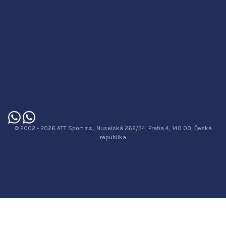
© 2002 - 2026 ATT Sport z.s., Nuselská 262/34, Praha 4, 140 00, Česká
republika